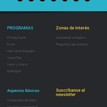
PROGRAMAS
Zonas de Interés
El Daily Diario
Conociendo a Abejorro
El Var
Preguntas que zumban
Hijos de la Guayaba
Canal Pop
Varos y Avaros
Multit@sk
Suscríbanse al
Aspectos Básicos
newsletter
Tratamiento de Datos
Usuarios y privacidad