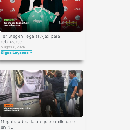
Ter Stegen llega al Ajax para
relanzarse
5 agosto, 2026
Sigue Leyendo »
Megafraudes dejan golpe millonario
en NL