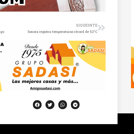
SIGUEINTE
ngo
Sonora registra temperaturas récord de 52°C