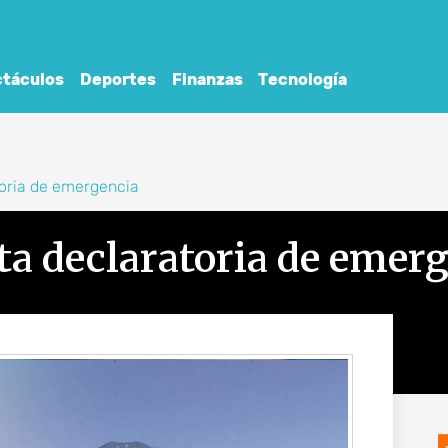
táculos
Deportes
Finanzas
Tecnología
toria de emergencia
ta declaratoria de emer