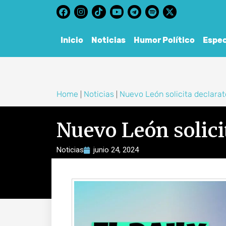
content
Inicio
Noticias
Humor Político
Espec
Home
Noticias
Nuevo León solicita declara
|
|
Nuevo León solici
Noticias
junio 24, 2024