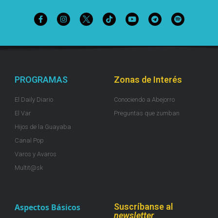
PROGRAMAS
Zonas de Interés
El Daily Diario
Conociendo a Abejorro
El Var
Preguntas que zumban
Hijos de la Guayaba
Canal Pop
Varos y Avaros
Multit@sk
Suscríbanse al
Aspectos Básicos
newsletter