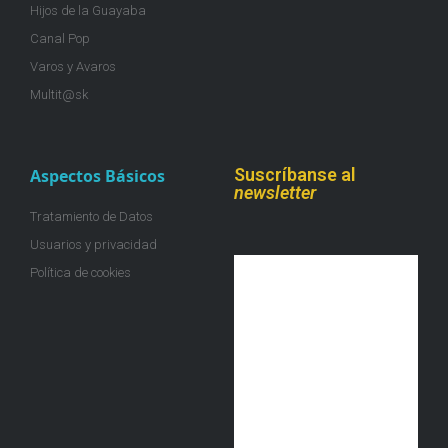
Hijos de la Guayaba
Canal Pop
Varos y Avaros
Multit@sk
Suscríbanse al
Aspectos Básicos
newsletter
Tratamiento de Datos
Usuarios y privacidad
Política de cookies
¡Únete a la colmena!