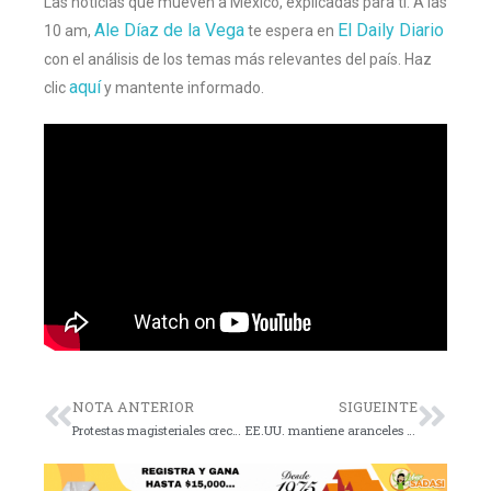
Las noticias que mueven a México, explicadas para ti. A las
Ale Díaz de la Vega
El Daily Diario
10 am,
te espera en
con el análisis de los temas más relevantes del país. Haz
aquí
clic
y mantente informado.
NOTA ANTERIOR
SIGUEINTE
Protestas magisteriales crecen en siete estados
EE.UU. mantiene aranceles a México y Canadá