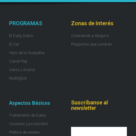
PROGRAMAS
Zonas de Interés
El Daily Diario
Conociendo a Abejorro
El Var
Preguntas que zumban
Hijos de la Guayaba
Canal Pop
Varos y Avaros
Multit@sk
Suscríbanse al
Aspectos Básicos
newsletter
Tratamiento de Datos
Usuarios y privacidad
Política de cookies