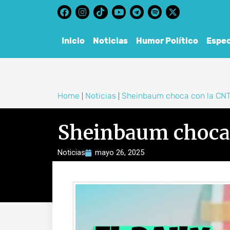
content
Inicio
Noticias
Humor Político
Espec
Home
Noticias
Sheinbaum choca con la CNT
|
|
Sheinbaum choca 
Noticias
mayo 26, 2025