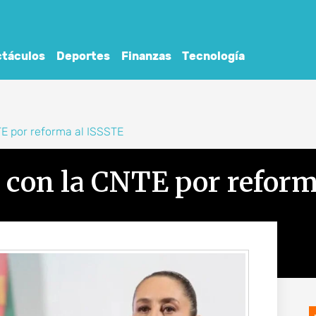
táculos
Deportes
Finanzas
Tecnología
E por reforma al ISSSTE
con la CNTE por reform