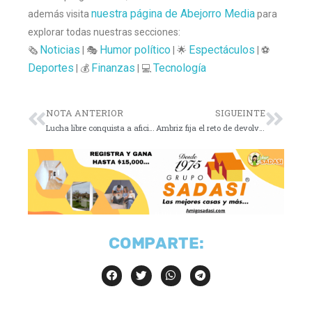
nuestra página de Abejorro Media
además visita
para
explorar todas nuestras secciones:
Noticias
Humor político
Espectáculos
🗞️
| 🎭
| 🌟
| ⚽
Deportes
Finanzas
Tecnología
| 💰
| 💻
NOTA ANTERIOR
SIGUEINTE
Lucha libre conquista a aficionados del Mundial 2026
Ambriz fija el reto de devolver a Rayados al protagonismo
COMPARTE: