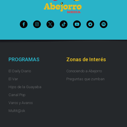
PROGRAMAS
Zonas de Interés
El Daily Diario
Conociendo a Abejorro
El Var
Preguntas que zumban
Hijos de la Guayaba
Canal Pop
Varos y Avaros
Multit@sk