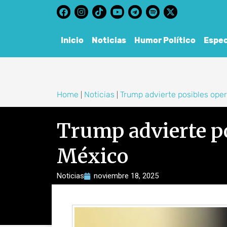
content
Inicio
Noticias
Humor Político
Espec
Home
Noticias
Trump advierte posibles ope
|
|
Trump advierte p
México
Noticias
noviembre 18, 2025