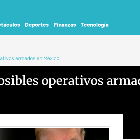
táculos
Deportes
Finanzas
Tecnología
rativos armados en México
osibles operativos arma