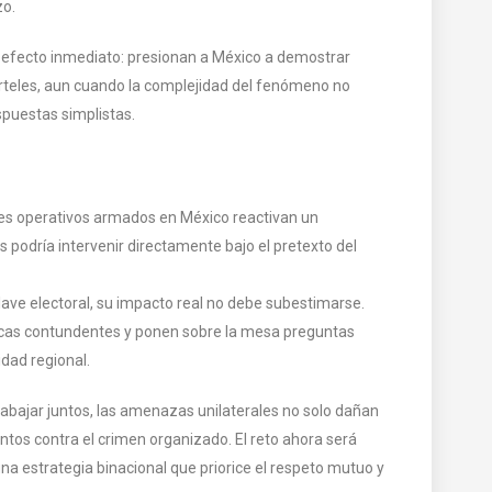
zo.
n efecto inmediato: presionan a México a demostrar
cárteles, aun cuando la complejidad del fenómeno no
spuestas simplistas.
es operativos armados en México reactivan un
s podría intervenir directamente bajo el pretexto del
lave electoral, su impacto real no debe subestimarse.
icas contundentes y ponen sobre la mesa preguntas
dad regional.
bajar juntos, las amenazas unilaterales no solo dañan
juntos contra el crimen organizado. El reto ahora será
 una estrategia binacional que priorice el respeto mutuo y