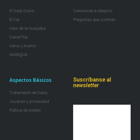
El Daily Diario
Conociendo a Abejorro
El Var
Preguntas que zumban
Hijos de la Guayaba
Canal Pop
Varos y Avaros
Multit@sk
Suscríbanse al
Aspectos Básicos
newsletter
Tratamiento de Datos
Usuarios y privacidad
Política de cookies