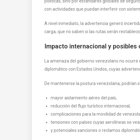
políticas, sino por estándares globales de seguri
con actividades que puedan interferir con siste
A nivel inmediato, la advertencia generó incerti
carga, que no saben si las rutas serán restablec
Impacto internacional y posibles
La amenaza del gobierno venezolano no ocurre e
diplomático con Estados Unidos, cuyas advertenci
De mantenerse la postura venezolana, podrían su
mayor aislamiento aéreo del país,
reducción del flujo turístico internacional,
complicaciones para la movilidad de venezola
tensiones con países cuyas aerolíneas se vea
y potenciales sanciones o reclamos diplomáti