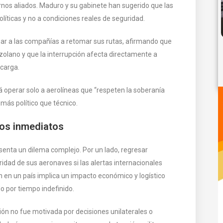
rnos aliados. Maduro y su gabinete han sugerido que las
íticas y no a condiciones reales de seguridad.
zar a las compañías a retomar sus rutas, afirmando que
ezolano y que la interrupción afecta directamente a
carga.
á operar solo a aerolíneas que “respeten la soberanía
 más político que técnico.
tos inmediatos
senta un dilema complejo. Por un lado, regresar
idad de sus aeronaves si las alertas internacionales
n en un país implica un impacto económico y logístico
o por tiempo indefinido.
ón no fue motivada por decisiones unilaterales o