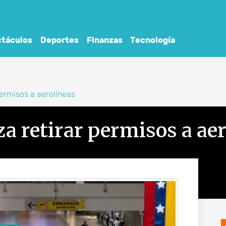
táculos
Deportes
Finanzas
Tecnología
ermisos a aerolíneas
 retirar permisos a aer