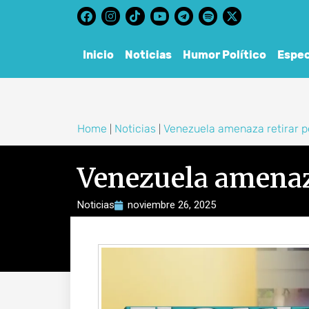
content
Inicio
Noticias
Humor Político
Espec
Home
Noticias
Venezuela amenaza retirar p
|
|
Venezuela amenaza
Noticias
noviembre 26, 2025