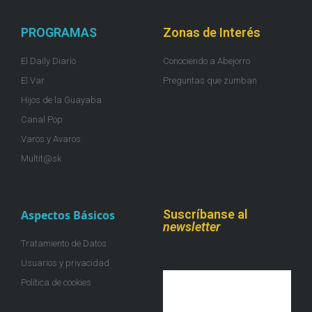
PROGRAMAS
Zonas de Interés
El Daily Diario
Conociendo a Abejorro
El Var
Preguntas que zumban
Hijos de la Guayaba
Canal Pop
Varos y Avaros
Multit@sk
Suscríbanse al
Aspectos Básicos
newsletter
Tratamiento de Datos
Usuarios y privacidad
Política de cookies