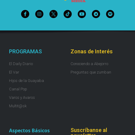
PROGRAMAS
Zonas de Interés
El Daily Diario
Conociendo a Abejorro
El Var
Preguntas que zumban
Hijos de la Guayaba
Canal Pop
Varos y Avaros
Multit@sk
Suscríbanse al
Aspectos Básicos